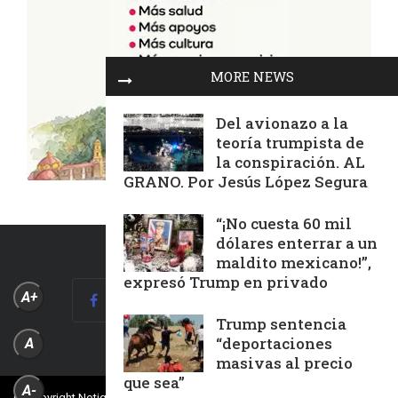
MORE NEWS
Del avionazo a la
teoría trumpista de
la conspiración. AL
GRANO. Por Jesús López Segura
“¡No cuesta 60 mil
dólares enterrar a un
maldito mexicano!”,
expresó Trump en privado
A+
Trump sentencia
“deportaciones
A
masivas al precio
que sea”
A-
© Copyright Notiguía Televisión, Todos Los Derechos Reservados.