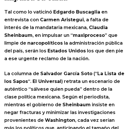
Tal como lo vaticinó
Edgardo Buscaglia
en
entrevista con
Carmen Aristegui
, a falta de
interés de la mandataria mexicana,
Claudia
Sheinbaum
, en impulsar un “
maxiproceso
” que
limpie de
narcopolíticos
la administración pública
del país, serán los
Estados Unidos
los que den pie
a ese urgente reclamo de la nación.
La columna de
Salvador García Soto
(“
La Lista de
los Sapos
“.
El Universal
) retrata un escenario de
auténtico “sálvese quien pueda” dentro de la
clase política mexicana. Según el periodista,
mientras el gobierno de
Sheinbaum
insiste en
negar fracturas y minimizar las investigaciones
provenientes de
Washington
, cada vez serían
más los políticos que, anticipando el tamaño del