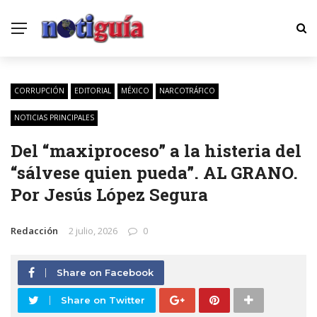
CORRUPCIÓN
EDITORIAL
MÉXICO
NARCOTRÁFICO
NOTICIAS PRINCIPALES
Del “maxiproceso” a la histeria del
“sálvese quien pueda”. AL GRANO.
Por Jesús López Segura
Redacción
2 julio, 2026
0
Share on Facebook
Share on Twitter