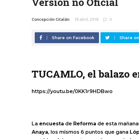
Versión no Oficial
Concepción Citalán
18 abril, 2018
0
Share on Facebook
Share on
TUCAMLO, el balazo en 
https://youtu.be/0KK1r9HDBwo
La
encuesta
de
Reforma
de esta mañana,
Anaya
, los mismos 6 puntos que gana
Lóp