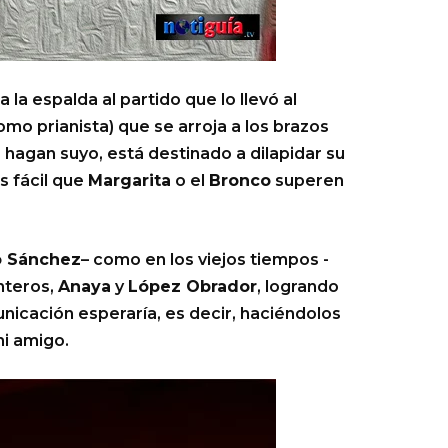
a la espalda al partido que lo llevó al
o prianista) que se arroja a los brazos
 hagan suyo, está destinado a dilapidar su
s fácil que
Margarita
o el
Bronco
superen
 Sánchez
– como en los viejos tiempos -
nteros,
Anaya
y
López Obrador
, logrando
icación esperaría, es decir, haciéndolos
i amigo.