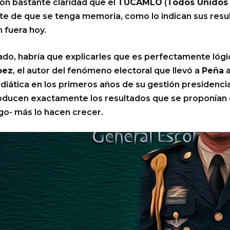
on bastante claridad que el
TUCAMLO
(
Todos Unidos
te de que se tenga memoria, como lo indican sus resu
n fuera hoy.
ado, habría que explicarles que es perfectamente lóg
pez
, el autor del fenómeno electoral que llevó a
Peña
a
diática en los primeros años de su gestión presidencia
oducen exactamente los resultados que se proponían ev
o- más lo hacen crecer.