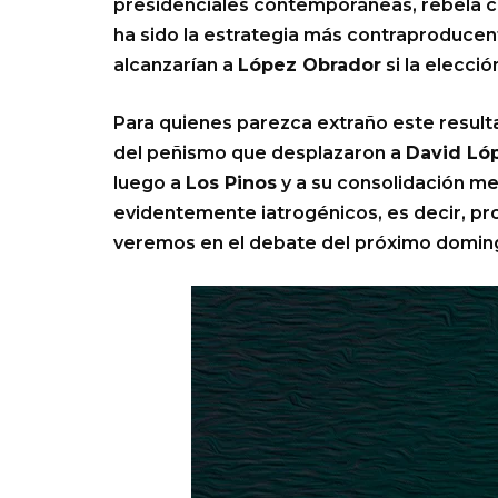
presidenciales contemporáneas, rebela c
ha sido la estrategia más contraproducen
alcanzarían a
López Obrador
si la elecció
Para quienes parezca extraño este result
del peñismo que desplazaron a
David Ló
luego a
Los Pinos
y a su consolidación me
evidentemente iatrogénicos, es decir, pr
veremos en el debate del próximo doming