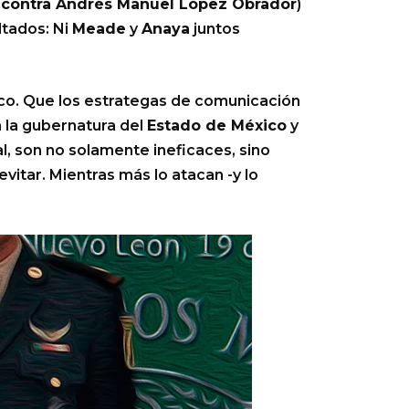
 contra Andrés Manuel López Obrador
)
ltados: Ni
Meade
y
Anaya
juntos
ico. Que los estrategas de comunicación
 la gubernatura del
Estado de México
y
l, son no solamente ineficaces, sino
itar. Mientras más lo atacan -y lo