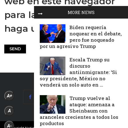
web en este navegador
para la próxima vez que
MORE NEWS
haga un comentario.
Biden requería
noquear en el debate,
pero fue noqueado
por un agresivo Trump
Escala Trump su
discurso
antiinmigrante: ‘Si
soy presidente, México no
venderá un solo auto en ...
A+
Trump vuelve al
ataque: amenaza a
Sheinbaum con
A
aranceles crecientes a todos los
productos
A-