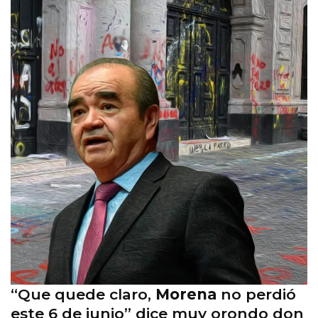
“Que quede claro,
Morena
no perdió
este 6 de junio” dice muy orondo don