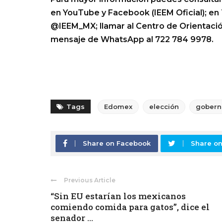
en YouTube y Facebook (IEEM Oficial); en
@IEEM_MX; llamar al Centro de Orientación
mensaje de WhatsApp al 722 784 9978.
Tags
Edomex
elección
gobern
Share on Facebook
Share on
Previous Article
“Sin EU estarían los mexicanos
comiendo comida para gatos”, dice el
senador ...