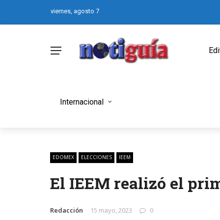
viernes, agosto 7
Edi
Internacional
EDOMEX
ELECCIONES
IEEM
El IEEM realizó el pr
Redacción
15 mayo, 2023
0