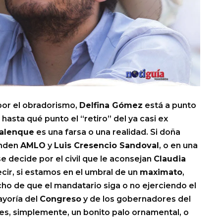
por el obradorismo,
Delfina Gómez
está a punto
hasta qué punto el “retiro” del ya casi ex
alenque
es una farsa o una realidad. Si doña
enden
AMLO
y
Luis Cresencio Sandoval
, o en una
e decide por el civil que le aconsejan
Claudia
ecir, si estamos en el umbral de un
maximato
,
ho de que el mandatario siga o no ejerciendo el
yoría del
Congreso
y de los gobernadores del
o es, simplemente, un bonito palo ornamental, o