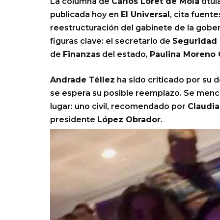
La columna de
Carlos Loret de Mola
titul
publicada hoy en
El Universal
, cita fuent
reestructuración del gabinete de la gobe
figuras clave: el secretario de
Seguridad 
de
Finanzas
del estado,
Paulina Moreno 
Andrade Téllez
ha sido criticado por su
se espera su posible reemplazo. Se menci
lugar: uno civil, recomendado por
Claudi
presidente
López Obrador
.