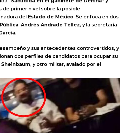
ada “
Sacudida en el gabinete de Delfina
” y
es de primer nivel sobre la posible
rnadora del
Estado de México
. Se enfoca en dos
Pública
,
Andrés Andrade Téllez
, y la secretaria
García
.
 desempeño y sus antecedentes controvertidos, y
onan dos perfiles de candidatos para ocupar su
a Sheinbaum
, y otro militar, avalado por el