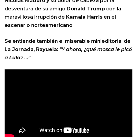
Nicolás Maduro
y su dolor de cabeza por la
desventura de su amigo
Donald Trump
con la
maravillosa irrupción de
Kamala Harris
en el
escenario norteamericano
Se entiende también el miserable minieditorial de
La Jornada
,
Rayuela
:
“Y ahora, ¿qué mosca le picó
a
Lula
? …”