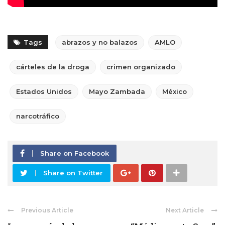
Tags
abrazos y no balazos
AMLO
cárteles de la droga
crimen organizado
Estados Unidos
Mayo Zambada
México
narcotráfico
Share on Facebook
Share on Twitter
Previous Article
Next Article