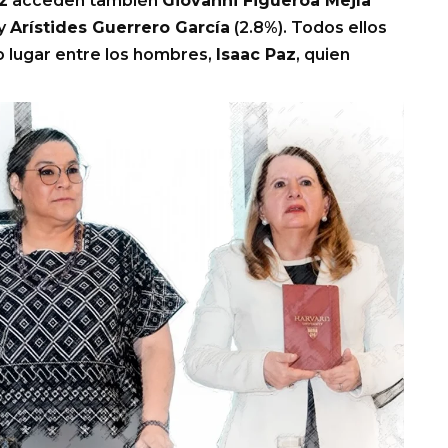
z
acceden también
Giovanni Figueroa Mejía
 y
Arístides Guerrero García
(2.8%). Todos ellos
o lugar entre los hombres,
Isaac Paz
, quien