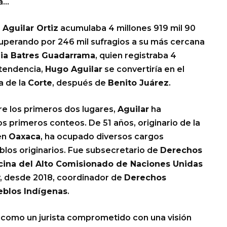
ia…
,
Aguilar Ortiz
acumulaba 4 millones 919 mil 90
superando por 246 mil sufragios a su más cercana
ia Batres Guadarrama
, quien registraba 4
 tendencia,
Hugo Aguilar
se convertiría en el
a de la
Corte
, después de
Benito Juárez
.
re los primeros dos lugares,
Aguilar
ha
 primeros conteos. De 51 años, originario de la
 en
Oaxaca
, ha ocupado diversos cargos
blos originarios. Fue subsecretario de
Derechos
cina del Alto Comisionado de Naciones Unidas
, desde 2018, coordinador de
Derechos
ueblos Indígenas
.
 como un jurista comprometido con una visión