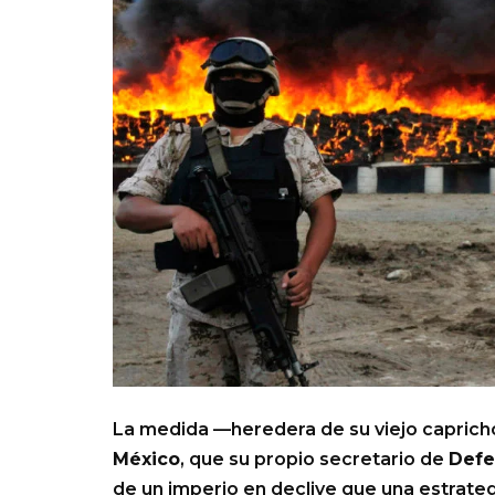
La medida —heredera de su viejo capric
México
, que su propio secretario de
Defe
de un imperio en declive que una estrategi