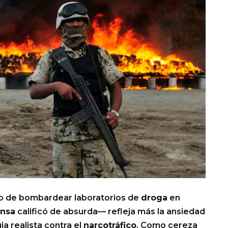
ho de bombardear laboratorios de
droga
en
nsa
calificó de absurda— refleja más la ansiedad
a realista contra el
narcotráfico
. Como cereza