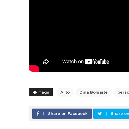
Tags
Alito
Dina Boluarte
perso
Share on Facebook
Share on