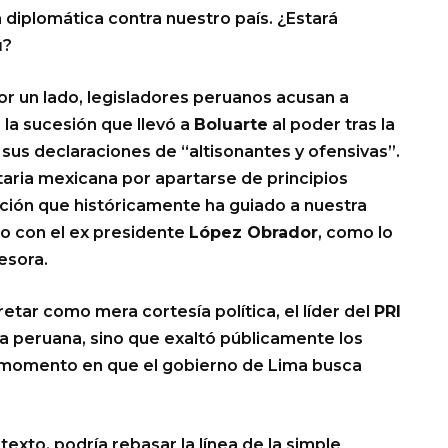
 diplomática contra nuestro país. ¿Estará
ú
?
or un lado, legisladores peruanos acusan a
la sucesión que llevó a
Boluarte
al poder tras la
o sus declaraciones de “altisonantes y ofensivas”.
taria mexicana por apartarse de principios
nción que históricamente ha guiado a nuestra
ro con el ex presidente
López Obrador
, como lo
esora.
pretar como mera cortesía política, el líder del
PRI
ta peruana, sino que exaltó públicamente los
n momento en que el gobierno de Lima busca
texto, podría rebasar la línea de la simple