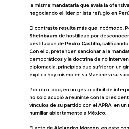
la misma mandataria que avala la ofensiva
negociando el líder priista refugio en
Per
El contraste resulta más que incómodo. P
Sheinbaum
de hostilidad por desconocer 
destitución de
Pedro Castillo
, calificand
Con ello, pretenden sancionar a la manda
democráticos y la doctrina de no interve
diplomacia, principios que sufrieron un gi
explica hoy mismo en su Mañanera su suc
Por otro lado, en un gesto difícil de inter
no sólo acudió a reunirse con la presiden
vínculos de su partido con el
APRA
, en u
humillar abiertamente a
México
.
El acto de
Alejandro Moreno
, en este con