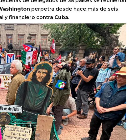
decenas de delegados de 35 países se reunieron
Washington
perpetra desde hace más de seis
l y financiero contra
Cuba
.