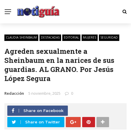
CLAUDIA SHEINBAUM
DESTACADAS
EDITORIAL
MUJERES
SEGURIDAD
Agreden sexualmente a
Sheinbaum en la narices de sus
guardias. AL GRANO. Por Jesús
López Segura
Redacción
5 noviembre, 2025
0
Share on Facebook
Share on Twitter