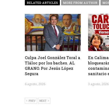
RELATED ARTICLES
MORE FROM AUTHOR
MOR
Culpa Joel González Toral a
En Calima
Tláloc por los baches. AL
bloquearán
GRANO. Por Jesús López
contamina
Segura
sanitario 
6 agosto, 2026
3 agosto, 2026
PREV
NEXT