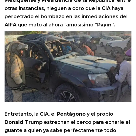
Mexiquense
y
Presidencia de la República
, entre
otras instancias, nieguen a coro que la
CIA
haya
perpetrado el bombazo en las inmediaciones del
AIFA
que mató al ahora famosísimo “
Payín
“.
Entretanto, la
CIA
, el
Pentágono
y el propio
Donald Trump
estrechan el cerco para echarle el
guante a quien ya sabe perfectamente todo