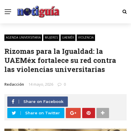
AGENDA UNIVERSITARIA
MUJERES
UAEMÉX
VIOLENCIA
Rizomas para la Igualdad: la
UAEMéx fortalece su red contra
las violencias universitarias
Redacción
14 mayo, 2026
0
Share on Facebook
Share on Twitter