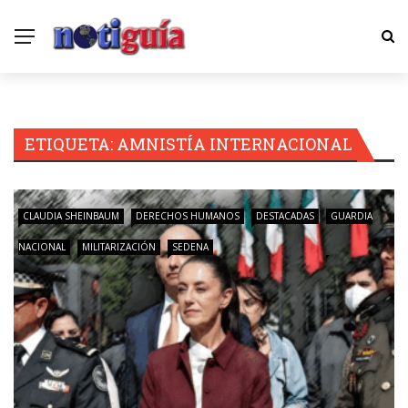
ETIQUETA:
AMNISTÍA INTERNACIONAL
CLAUDIA SHEINBAUM
DERECHOS HUMANOS
DESTACADAS
GUARDIA
NACIONAL
MILITARIZACIÓN
SEDENA