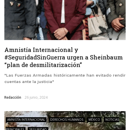
Amnistía Internacional y
#SeguridadSinGuerra urgen a Sheinbaum
“plan de desmilitarización”
"Las Fuerzas Armadas históricamente han evitado rendir
cuentas ante la justicia"
Redacción
26 junio, 2024
AMNISTÍA INTERNACIONAL
DERECHOS HUMANOS
MÉXICO
NOTICIAS
PRINCIPALES
SEGURIDAD