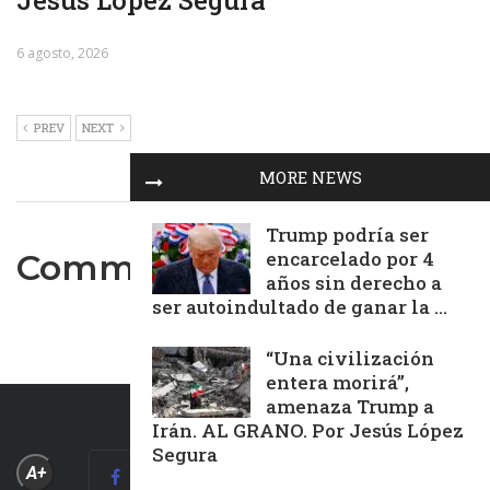
Jesús López Segura
6 agosto, 2026
PREV
NEXT
MORE NEWS
Trump podría ser
encarcelado por 4
Comments are closed.
años sin derecho a
ser autoindultado de ganar la ...
“Una civilización
entera morirá”,
amenaza Trump a
Irán. AL GRANO. Por Jesús López
Segura
A+