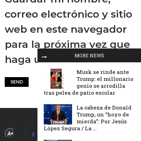
correo electrónico y sitio
web en este navegador
para la próxima vez que
MORE NEWS
haga un comentario.
Musk se rinde ante
Trump: el millonario
genio se arrodilla
tras pelea de patio escolar
La cabeza de Donald
Trump, un “hoyo de
mierda”: Por Jesús
López Segura / La ...
A+