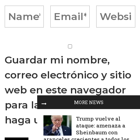
Guardar mi nombre,
correo electrónico y sitio
web en este navegador
para la próxima vez que
MORE NEWS
haga un comentario.
Trump vuelve al
ataque: amenaza a
Sheinbaum con
aranceles crecientes a todos los