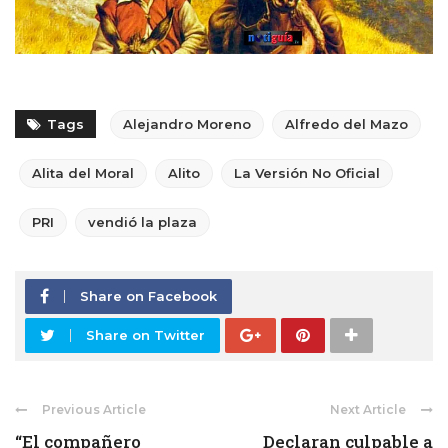
Tags
Alejandro Moreno
Alfredo del Mazo
Alita del Moral
Alito
La Versión No Oficial
PRI
vendió la plaza
Share on Facebook
Share on Twitter
Previous Article
Next Article
“El compañero
Declaran culpable a