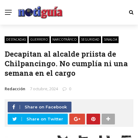
DESTACADAS
GUERRERO
NARCOTRÁFICO
SEGURIDAD
SINALOA
Decapitan al alcalde priista de
Chilpancingo. No cumplía ni una
semana en el cargo
Redacción
7 octubre, 2024
0
Share on Facebook
Share on Twitter