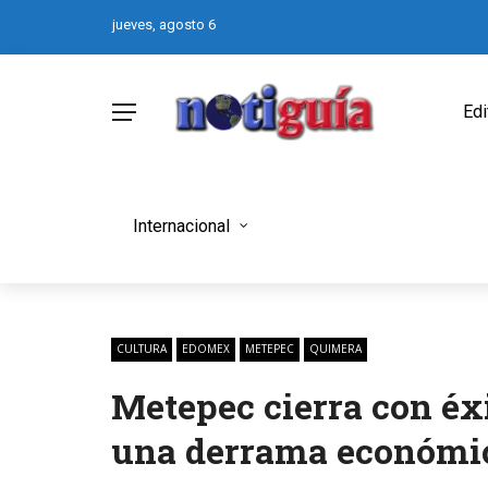
jueves, agosto 6
Edi
Internacional
CULTURA
EDOMEX
METEPEC
QUIMERA
Metepec cierra con éx
una derrama económic