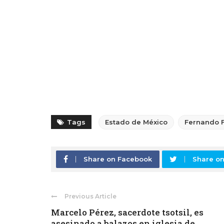
Tags
Estado de México
Fernando 
Share on Facebook
Share on
Previous Article
Marcelo Pérez, sacerdote tsotsil, es
asesinado a balazos en iglesia de