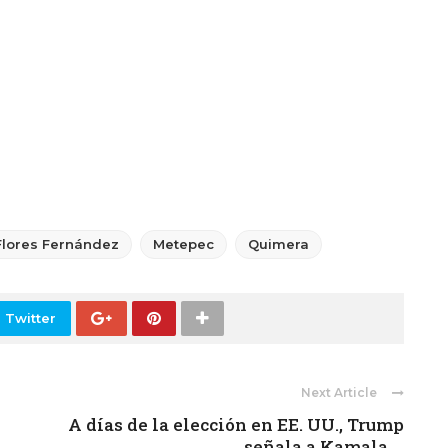
Flores Fernández
Metepec
Quimera
 Twitter
Next Article
A días de la elección en EE. UU., Trump
señala a Kamala ...