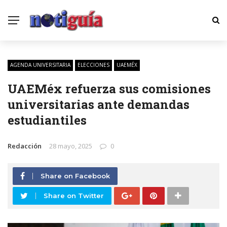
AGENDA UNIVERSITARIA
ELECCIONES
UAEMÉX
UAEMéx refuerza sus comisiones
universitarias ante demandas
estudiantiles
Redacción
28 mayo, 2025
0
Share on Facebook
Share on Twitter