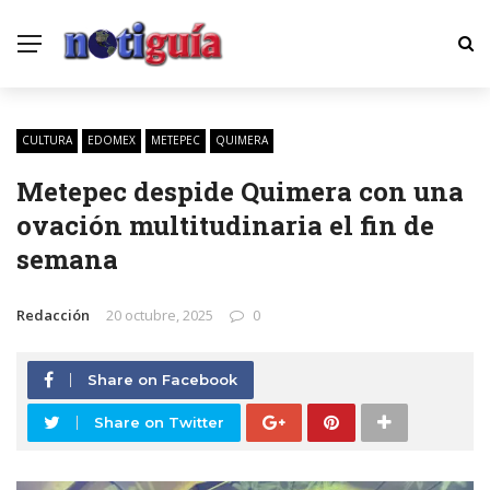
CULTURA
EDOMEX
METEPEC
QUIMERA
Metepec despide Quimera con una
ovación multitudinaria el fin de
semana
Redacción
20 octubre, 2025
0
Share on Facebook
Share on Twitter