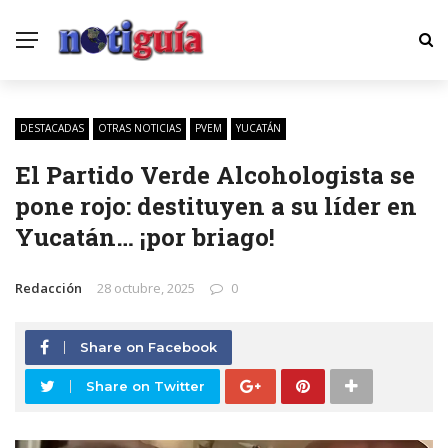
DESTACADAS
OTRAS NOTICIAS
PVEM
YUCATÁN
El Partido Verde Alcohologista se
pone rojo: destituyen a su líder en
Yucatán… ¡por briago!
Redacción
28 octubre, 2025
0
Share on Facebook
Share on Twitter