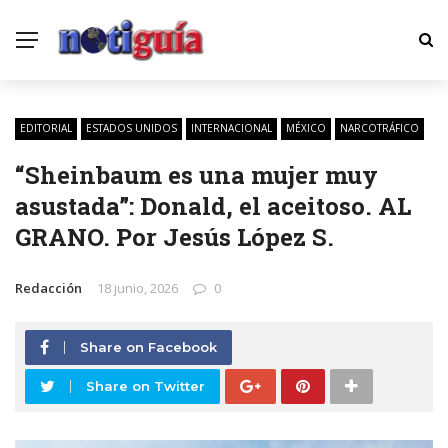
EDITORIAL
ESTADOS UNIDOS
INTERNACIONAL
MÉXICO
NARCOTRÁFICO
“Sheinbaum es una mujer muy
asustada”: Donald, el aceitoso. AL
GRANO. Por Jesús López S.
Redacción
18 junio, 2026
0
Share on Facebook
Share on Twitter