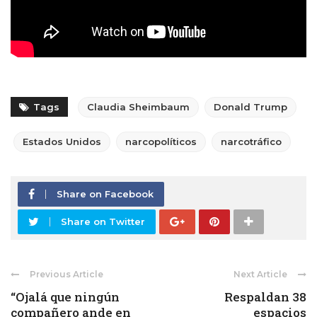
Tags
Claudia Sheimbaum
Donald Trump
Estados Unidos
narcopolíticos
narcotráfico
Share on Facebook
Share on Twitter
Previous Article
Next Article
“Ojalá que ningún
Respaldan 38
compañero ande en
espacios