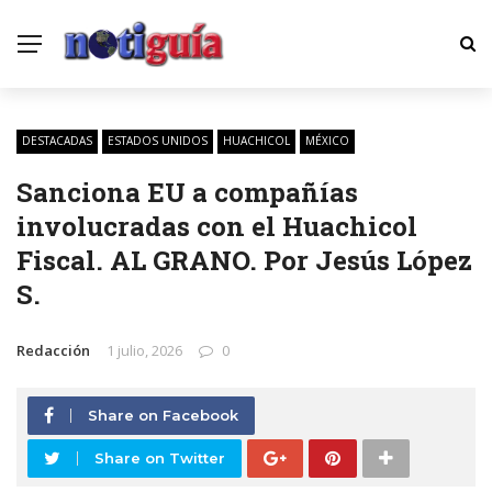
DESTACADAS
ESTADOS UNIDOS
HUACHICOL
MÉXICO
Sanciona EU a compañías
involucradas con el Huachicol
Fiscal. AL GRANO. Por Jesús López
S.
Redacción
1 julio, 2026
0
Share on Facebook
Share on Twitter