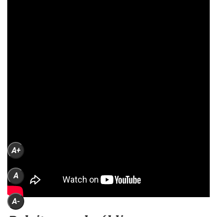
A+
A
A-