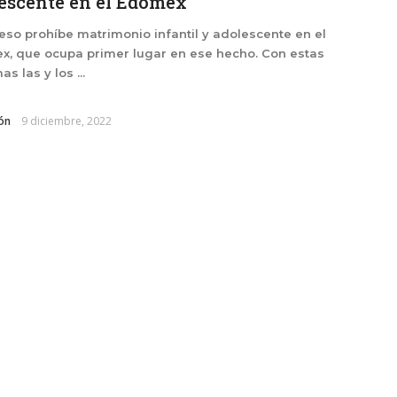
escente en el Edomex
so prohíbe matrimonio infantil y adolescente en el
, que ocupa primer lugar en ese hecho. Con estas
s las y los ...
ón
9 diciembre, 2022