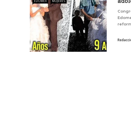
adol
EDOMEX
MUJERES
Congre
Edomex
reforma
Redacci