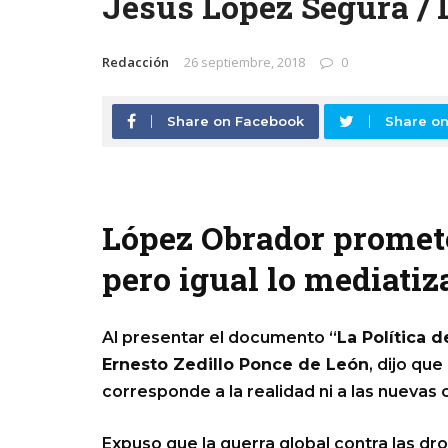
Jesús López Segura /
Redacción
26 septiembre, 2018
0
Share on Facebook
Share on
López Obrador promete 
pero igual lo mediatiz
Al presentar el documento “
La Política 
Ernesto Zedillo Ponce de León
, dijo que
corresponde a la realidad ni a las nueva
Expuso que la guerra global contra las dr