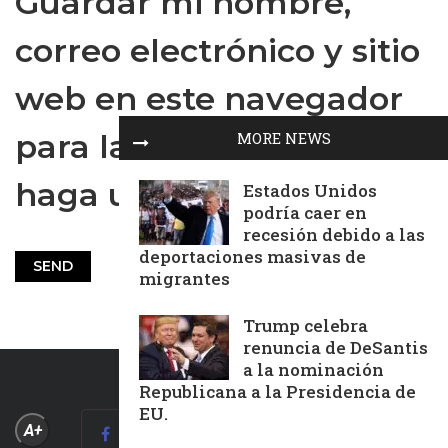
Guardar mi nombre,
correo electrónico y sitio
web en este navegador
para la próxima vez que
MORE NEWS
haga un comentario.
Estados Unidos
podría caer en
recesión debido a las
deportaciones masivas de
migrantes
Trump celebra
renuncia de DeSantis
a la nominación
Republicana a la Presidencia de
EU.
A+