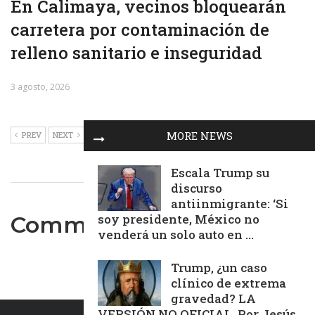
En Calimaya, vecinos bloquearán
carretera por contaminación de
relleno sanitario e inseguridad
3 agosto, 2026
MORE NEWS
PREV
NEXT
Escala Trump su
discurso
antiinmigrante: ‘Si
Comments are closed.
soy presidente, México no
venderá un solo auto en ...
Trump, ¿un caso
clínico de extrema
gravedad? LA
VERSIÓN NO OFICIAL. Por Jesús