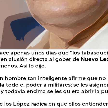
hace apenas unos días que “los tabasq
(en alusión directa al gober de
Nuevo Le
enos. Así lo dijo.
n hombre tan inteligente afirme que no
da todo el poder a militares; se les asign
; y todavía encima se les quiera abrir la 
e los
López
radica en que ellos entienden