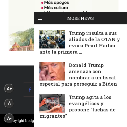
MORE NEWS
Trump insulta a sus
aliados de la OTAN y
evoca Pearl Harbor
ante la primera ...
Donald Trump
amenaza con
nombrar a un fiscal
especial para perseguir a Biden
A+
Trump agita a los
evangélicos y
A
propone “luchas de
migrantes”
A-
© Copyright Notiguía Televisión, Todos Los Derechos Reservados.