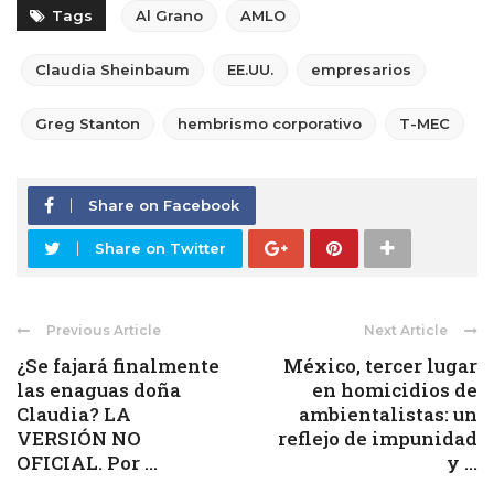
Tags
Al Grano
AMLO
Claudia Sheinbaum
EE.UU.
empresarios
Greg Stanton
hembrismo corporativo
T-MEC
Share on Facebook
Share on Twitter
Previous Article
Next Article
¿Se fajará finalmente
México, tercer lugar
las enaguas doña
en homicidios de
Claudia? LA
ambientalistas: un
VERSIÓN NO
reflejo de impunidad
OFICIAL. Por ...
y ...