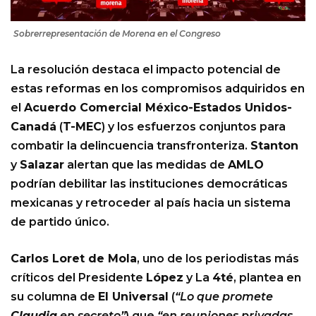
Sobrerrepresentación de Morena en el Congreso
La resolución destaca el impacto potencial de
estas reformas en los compromisos adquiridos en
el
Acuerdo Comercial México-Estados Unidos-
Canadá
(
T-MEC
) y los esfuerzos conjuntos para
combatir la delincuencia transfronteriza.
Stanton
y
Salazar
alertan que las medidas de
AMLO
podrían debilitar las instituciones democráticas
mexicanas y retroceder al país hacia un sistema
de partido único.
Carlos Loret de Mola
, uno de los periodistas más
críticos del Presidente
López
y La
4té
, plantea en
su columna de
El Universal
(
“Lo que promete
Claudia
en secreto”
) que
“en reuniones privadas