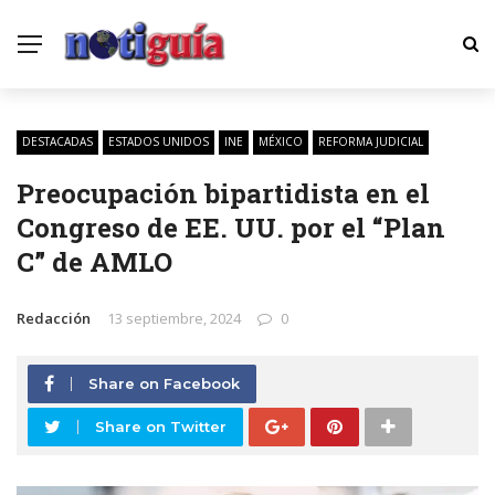
DESTACADAS
ESTADOS UNIDOS
INE
MÉXICO
REFORMA JUDICIAL
Preocupación bipartidista en el
Congreso de EE. UU. por el “Plan
C” de AMLO
Redacción
13 septiembre, 2024
0
Share on Facebook
Share on Twitter