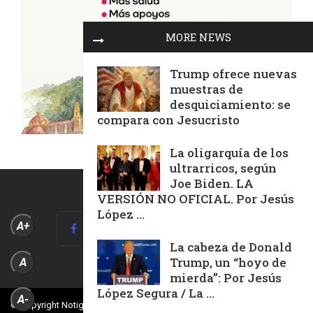
MORE NEWS
Trump ofrece nuevas
muestras de
desquiciamiento: se
compara con Jesucristo
La oligarquía de los
ultrarricos, según
Joe Biden. LA
VERSIÓN NO OFICIAL. Por Jesús
López ...
A+
La cabeza de Donald
Trump, un “hoyo de
A
mierda”: Por Jesús
López Segura / La ...
A-
© Copyright Notiguía Televisión, Todos Los Derechos Reservados.