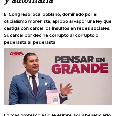
El
Congreso
local poblano, dominado por el
oficialismo morenista, aprobó al vapor una ley que
castiga con
cárcel
los
insultos
en
redes sociales
.
Sí,
cárcel
por decirle
corrupto al corrupto
o
pederasta al pederasta
.
Lo más grotesco es que el impulsor y beneficiario