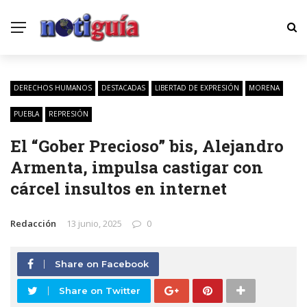
DERECHOS HUMANOS
DESTACADAS
LIBERTAD DE EXPRESIÓN
MORENA
PUEBLA
REPRESIÓN
El “Gober Precioso” bis, Alejandro
Armenta, impulsa castigar con
cárcel insultos en internet
Redacción
13 junio, 2025
0
Share on Facebook
Share on Twitter