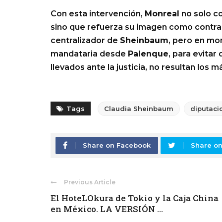
Con esta intervención,
Monreal
no solo co
sino que refuerza su imagen como contr
centralizador de
Sheinbaum
, pero en mo
mandataria desde
Palenque
, para evita
llevados ante la justicia, no resultan los 
Tags
Claudia Sheinbaum
diputaci
Share on Facebook
Share on
Previous Article
El HoteLOkura de Tokio y la Caja China
en México. LA VERSIÓN ...