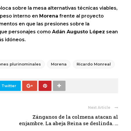
loca sobre la mesa alternativas técnicas viables,
apeso interno en
Morena
frente al proyecto
mentos en que las presiones sobre la
r que personajes como
Adán Augusto López
sean
más idóneos.
ones plurinominales
Morena
Ricardo Monreal
 Twitter
Next Article
Zánganos de la colmena atacan al
enjambre. La abeja Reina se deslinda. ...