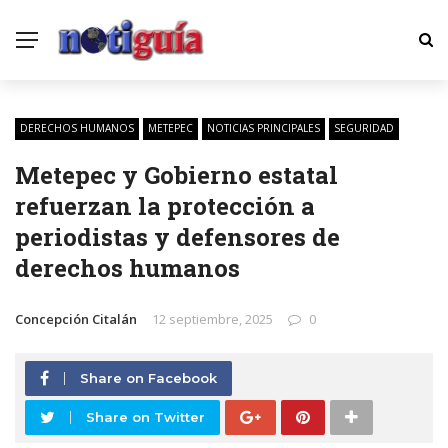
DERECHOS HUMANOS
METEPEC
NOTICIAS PRINCIPALES
SEGURIDAD
Metepec y Gobierno estatal
refuerzan la protección a
periodistas y defensores de
derechos humanos
Concepción Citalán
12 septiembre, 2025
0
Share on Facebook
Share on Twitter