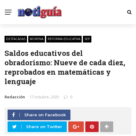
DESTACADAS
MORENA
REFORMA EDUCATIVA
SEP
Saldos educativos del
obradorismo: Nueve de cada diez,
reprobados en matemáticas y
lenguaje
Redacción
17 octubre, 2025
0
Share on Facebook
Share on Twitter