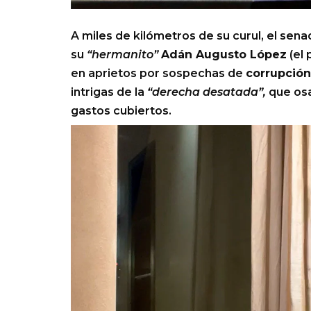
A miles de kilómetros de su curul, el se
su
“hermanito”
Adán Augusto López
(el
en aprietos por sospechas de
corrupción
intrigas de la
“derecha desatada”,
que osa
gastos cubiertos.