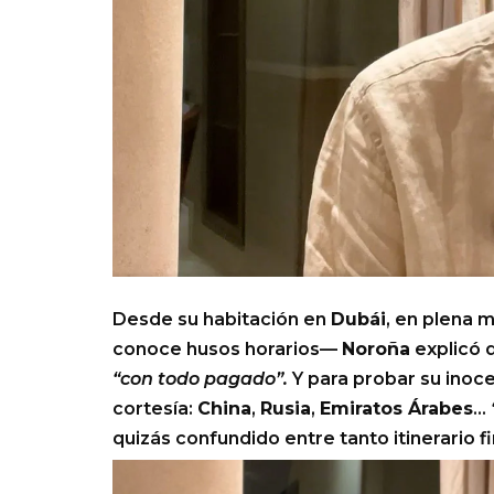
Desde su habitación en
Dubái
, en plena 
conoce husos horarios—
Noroña
explicó q
“con todo pagado”.
Y para probar su inoce
cortesía:
China
,
Rusia
,
Emiratos Árabes
…
quizás confundido entre tanto itinerario f