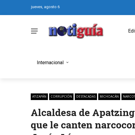
jueves, agosto 6
Edi
Internacional
ATIZAPÁN
CORRUPCIÓN
DESTACADAS
MICHOACÁN
NARCOT
Alcaldesa de Apatzing
que le canten narcoco