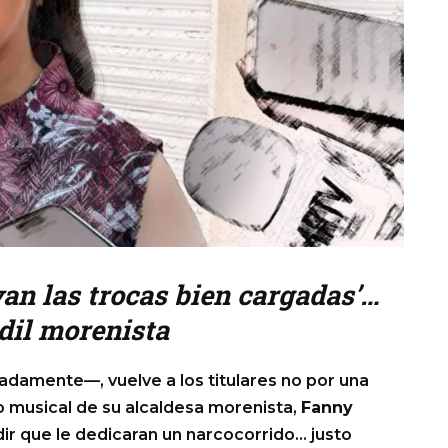
van las trocas bien cargadas’…
edil morenista
guradamente—, vuelve a los titulares no por una
to musical de su alcaldesa morenista,
Fanny
edir que le dedicaran un narcocorrido… justo