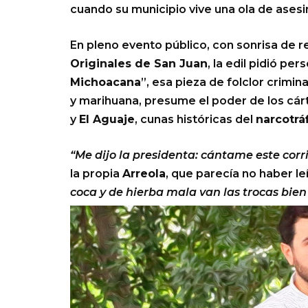
cuando su municipio vive una ola de asesi
En pleno evento público, con sonrisa de r
Originales de San Juan
, la edil pidió pe
Michoacana
”, esa pieza de folclor crimi
y marihuana, presume el poder de los cá
y
El Aguaje
, cunas históricas del
narcotrá
“Me dijo la presidenta: cántame este corr
la propia
Arreola
, que parecía no haber leí
coca y de hierba mala van las trocas bien