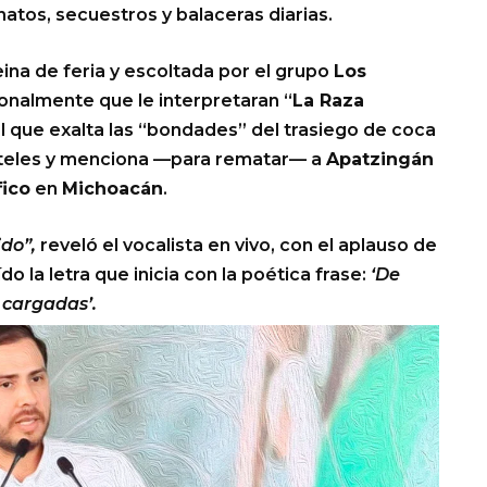
natos, secuestros y balaceras diarias.
eina de feria y escoltada por el grupo
Los
rsonalmente que le interpretaran “
La Raza
nal que exalta las “bondades” del trasiego de coca
rteles y menciona —para rematar— a
Apatzingán
fico
en
Michoacán
.
ido”,
reveló el vocalista en vivo, con el aplauso de
do la letra que inicia con la poética frase:
‘De
 cargadas’.