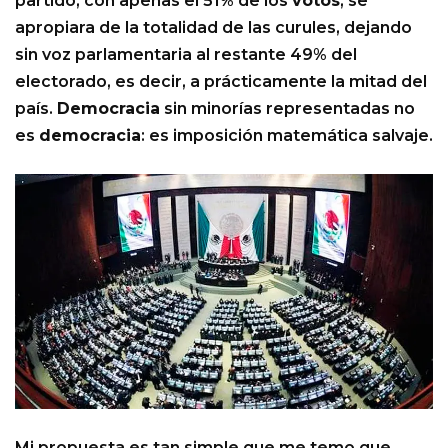
partido, con apenas el 51% de los
votos
, se
apropiara de la totalidad de las curules, dejando
sin voz parlamentaria al restante 49% del
electorado, es decir, a prácticamente la mitad del
país.
Democracia
sin minorías representadas no
es
democracia
: es imposición matemática salvaje.
Mi propuesta es tan simple que me temo que,