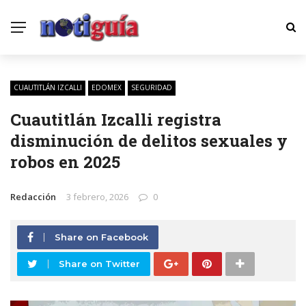
CUAUTITLÁN IZCALLI
EDOMEX
SEGURIDAD
Cuautitlán Izcalli registra
disminución de delitos sexuales y
robos en 2025
Redacción
3 febrero, 2026
0
Share on Facebook
Share on Twitter