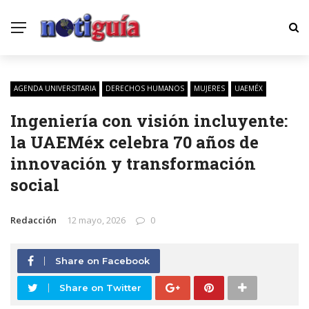
AGENDA UNIVERSITARIA
DERECHOS HUMANOS
MUJERES
UAEMÉX
Ingeniería con visión incluyente:
la UAEMéx celebra 70 años de
innovación y transformación
social
Redacción
12 mayo, 2026
0
Share on Facebook
Share on Twitter