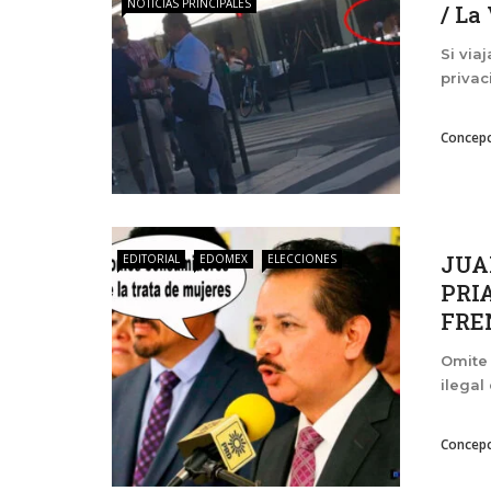
NOTICIAS PRINCIPALES
/ La
Si via
privac
Concepc
JUA
EDITORIAL
EDOMEX
ELECCIONES
PRI
FREN
Omite 
ilegal
Concepc