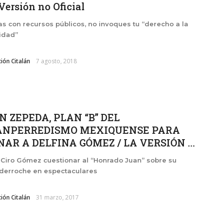
 Versión no Oficial
jas con recursos públicos, no invoques tu “derecho a la
idad”
ión Citalán
7 agosto, 2018
N ZEPEDA, PLAN “B” DEL
ANPERREDISMO MEXIQUENSE PARA
AR A DELFINA GÓMEZ / LA VERSIÓN ...
Ciro Gómez cuestionar al “Honrado Juan” sobre su
 derroche en espectaculares
ión Citalán
31 marzo, 2017