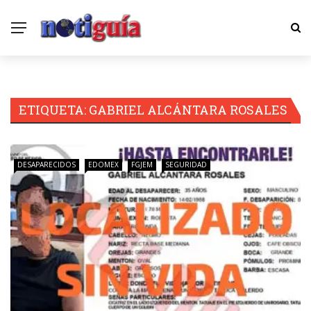
ETIQUETA:
GABRIEL ALCÁNTARA ROSALES
DESAPARECIDOS
EDOMEX
FGJEM
SEGURIDAD