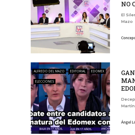
NO O
El Sil
Mazo
Concepc
GAN
ALFREDO DEL MAZO
EDITORIAL
EDOMEX
MAN
ELECCIONES
EDOM
Decepc
Martí
Ángel L