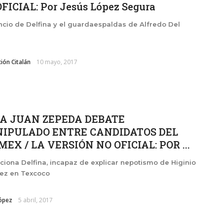
FICIAL: Por Jesús López Segura
encio de Delfina y el guardaespaldas de Alfredo Del
ión Citalán
10 mayo, 2017
A JUAN ZEPEDA DEBATE
IPULADO ENTRE CANDIDATOS DEL
EX / LA VERSIÓN NO OFICIAL: POR ...
iona Delfina, incapaz de explicar nepotismo de Higinio
nez en Texcoco
ópez
5 abril, 2017