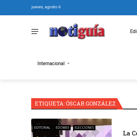
jueves, agosto 6
Edi
Internacional
ETIQUETA:
ÓSCAR GONZÁLEZ
EDITORIAL
EDOMEX
ELECCIONES
La C