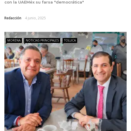
con la UAEMéx su farsa "democrática"
Redacción
4 junio, 2025
MORENA
NOTICIAS PRINCIPALES
TOLUCA