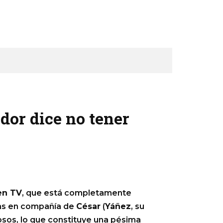
dor dice no tener
en TV
, que está completamente
nas en compañía de
César
(
Yáñez
, su
osos, lo que constituye una pésima