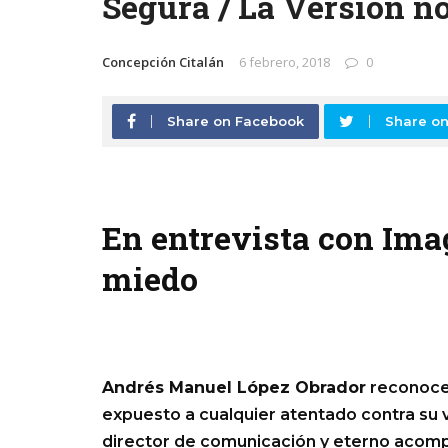
Segura / La Versión no
Concepción Citalán
6 febrero, 2018
0
Share on Facebook
Share on
En entrevista con Ima
miedo
Andrés Manuel López Obrador
reconoce 
expuesto a cualquier atentado contra su 
director de comunicación y eterno acompañ