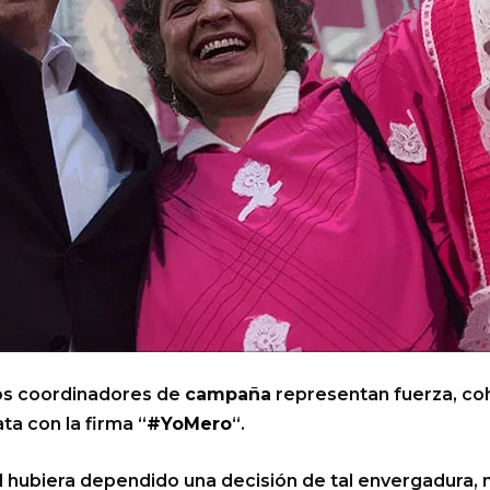
os coordinadores de
campaña
representan fuerza, coh
a con la firma “
#YoMero
“.
 él hubiera dependido una decisión de tal envergadura,