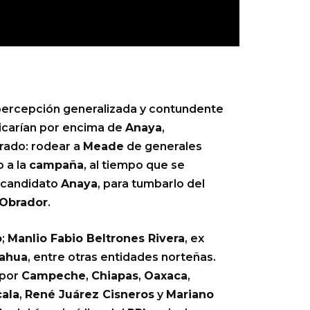
percepción generalizada y contundente
bicarían por encima de
Anaya
,
erado: rodear a
Meade
de generales
o a la
campaña
, al tiempo que se
z candidato
Anaya
, para tumbarlo del
Obrador
.
o
;
Manlio Fabio Beltrones Rivera
, ex
ahua
, entre otras entidades norteñas.
 por
Campeche
,
Chiapas
,
Oaxaca
,
cala
,
René Juárez Cisneros
y
Mariano