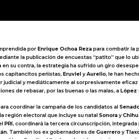
prendida por
Enrique Ochoa Reza
para combatir la 
ediante la publicación de encuestas “patito” que lo u
a en su contra, la estrategia ha sufrido un giro desesp
os capitancitos peñistas,
Eruviel
y
Aurelio
, le han hech
uir judicial y mediáticamente al sorpresivamente efica
iones de rebasar, por las buenas o las malas, a
López 
ara coordinar la campaña de los candidatos al
Senad
la región electoral que incluye su natal
Sonora
y
Chihu
el
PRI
, coordinará la tercera circunscripción, integrada
tán
. También los ex gobernadores de
Guerrero
y
Tlax