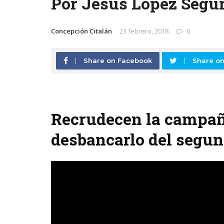
Por Jesús López Segura
Concepción Citalán
23 febrero, 2018
0
Share on Facebook
Share on
Recrudecen la campaña
desbancarlo del segu