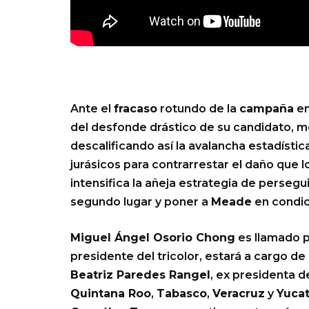
Ante el
fracaso
rotundo de la
campaña
em
del desfonde drástico de su candidato, m
descalificando así la avalancha estadístic
jurásicos para contrarrestar el daño que l
intensifica la añeja estrategia de perseg
segundo lugar y poner a
Meade
en condic
Miguel Ángel Osorio Chong
es llamado p
presidente del tricolor, estará a cargo de 
Beatriz Paredes Rangel
, ex presidenta d
Quintana Roo
,
Tabasco
,
Veracruz
y
Yuca